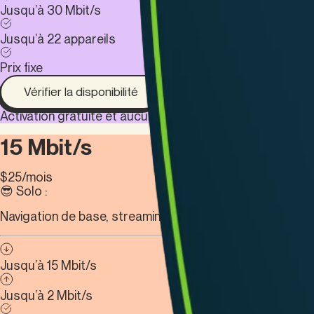
Jusqu’à 30 Mbit/s
Jusqu’à 22 appareils
Prix fixe
Vérifier la disponibilité
Activation gratuite et aucun contrat à durée déterminée.
15 Mbit/s
$
25
/mois
😎 Solo :
Navigation de base, streaming ou courriels.
Jusqu’à 15 Mbit/s
Jusqu’à 2 Mbit/s