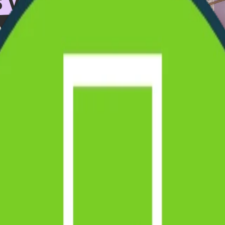
s vers
x fixe.
e. Passez à une
ment compter avec