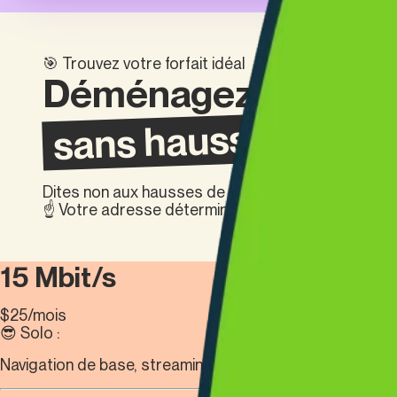
🎯 Trouvez votre forfait idéal
Déménagez sans trac
sans hausse de prix
Dites non aux hausses de prix. Profitez d'un prix f
☝️ Votre adresse détermine le prix final !
15 Mbit/s
$
25
/mois
😎 Solo :
Navigation de base, streaming ou courriels.