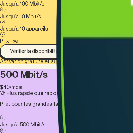
Jusqu’à 100 Mbit/s
Jusqu’à 10 Mbit/s
Jusqu’à 10 appareils
Prix fixe
Vérifier la disponibilité
Activation gratuite et aucun contrat à durée déterminée.
500 Mbit/s
$
40
/mois
🚀 Plus rapide que rapide :
Prêt pour les grandes familles ou les multi-colocs.
Jusqu’à 500 Mbit/s