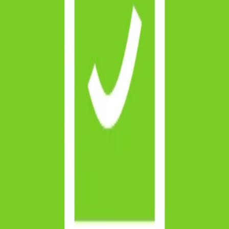
as avec nos forfaits
.
ixe qui n'augmente pas et d'une garantie de 60 jours.